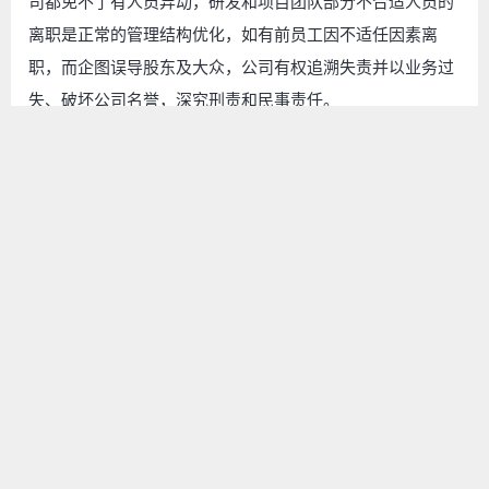
司都免不了有人员异动，研发和项目团队部分不合适人员的
离职是正常的管理结构优化，如有前员工因不适任因素离
职，而企图误导股东及大众，公司有权追溯失责并以业务过
失、破坏公司名誉，深究刑责和民事责任。
------ 本文结束，感谢您的阅读 ------
庆祝国庆,祝愿芯想事成,国运昌隆 芯联芯论坛: 专题 - IP研
发进展
南京齐芯半导体有限公司与上海芯联芯智能科技有限公司签
署战略合作协议携手共进，共创美好未来
扫码关注公众号