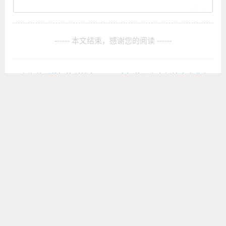
------ 本文结束，感谢您的阅读 ------
上海芯联芯智能科技有限公司庆祝获国家高新技术企业有
感
上海芯联芯智能科技有限公司A轮募资顺利完成
扫码关注公众号
+86-021-61050893