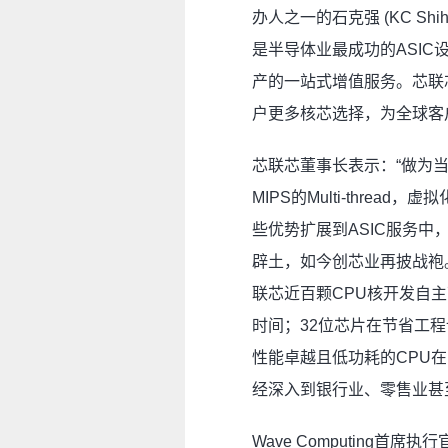
办人之一的石克强 (KC Shih)
是半导体业最成功的ASI
产的一站式增值服务。芯联芯
户更多核芯选择，为全球客
芯联芯董事长表示：“做为当
MIPS的Multi-thr
些优势扩展到ASIC服务中
辟土，如今创芯业再披战袍。
联芯近百颗CPU核开发自主
时间；32位芯片在节省工
性能卓越且低功耗的CPU
经深入到银行业、零售业甚
Wave Computing首