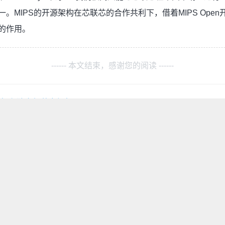
。MIPS的开源架构在芯联芯的合作共利下，借着MIPS Ope
的作用。
------ 本文结束，感谢您的阅读 ------
授权和独家经营市场权
当开源硬件的风吹来，也
扫码关注公众号