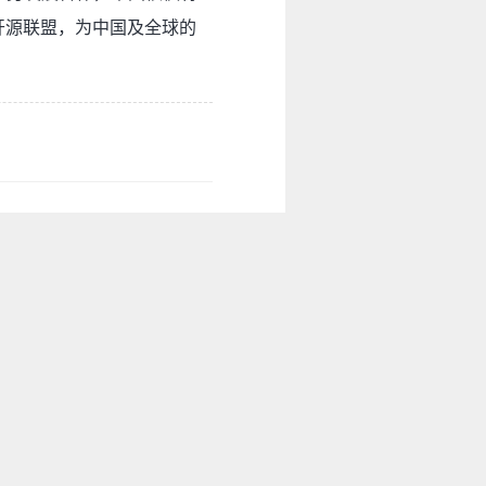
n开源联盟，为中国及全球的
就无惧摩尔定律的“死亡”了