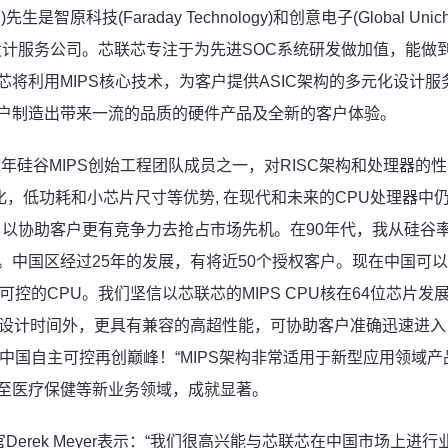
先生是智原科技(Faraday Technology)和创意电子(Global U
C设计服务公司。芯联芯专注于为先进SOC系统研发做加值，能做
将利用MIPS核心技术，为客户提供ASIC架构的多元化设计
户制造出带来一流的品质的硬件产品及全新的客户体验。
年硅谷MIPS创始工程团队成员之一，对RISC架构和处理器的
ead，虚拟化，低功耗和小芯片尺寸等优势, 在现代和未来的CPU处理
，以协助客户更有竞争力去抢占市场先机。在90年代，我从硅谷率
中国区经过25年的发展，有将近50个授权客户。现在中国可以
可控的CPU。我们坚信以芯联芯的MIPS CPU核在64位芯片
程设计时间外，更具有兼容的高超性能，可协助客户准确迅速进
在中国自主可控再创巅峰！“MIPS架构非常适用于新型应用领域
至医疗保健等新业务领域，成就显著。
席执行官Derek Meyer表示：“我们很高兴能与芯联芯在中国市场